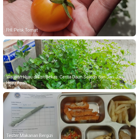
FHI: Petik Tomat
Warisan Hijau di Pot Bekas: Cerita Daun Seledri dan Jari-Jari
Hijau Ayah
Tester Makanan Bergizi