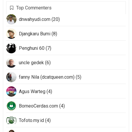
Top Commenters
dnwahyudi.com (20)
Djangkaru Bumi (8)
Penghuni 60 (7)
uncle gedek (6)
fanny Nila (dcatqueen.com) (5)
Agus Warteg (4)
BorneoCerdas.com (4)
Tofoto.my.id (4)