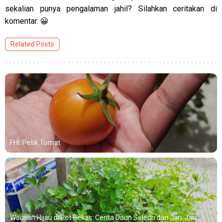
sekalian punya pengalaman jahil? Silahkan ceritakan di
komentar. 😀
Related Posts
FHI: Petik Tomat
Warisan Hijau di Pot Bekas: Cerita Daun Seledri dan Jari-Jari