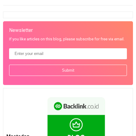
Newsletter
If you like articles on this blog, please subscribe for free via email.