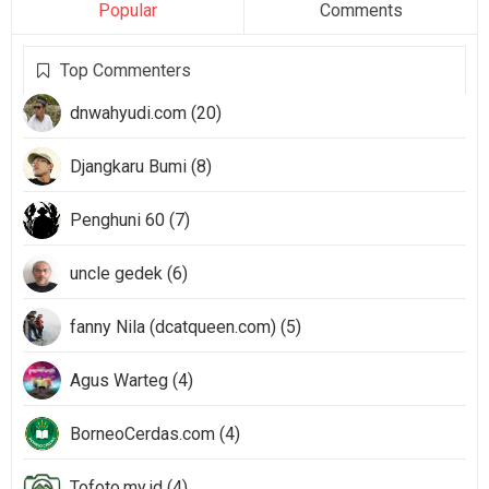
Popular
Comments
Top Commenters
dnwahyudi.com (20)
Djangkaru Bumi (8)
Penghuni 60 (7)
uncle gedek (6)
fanny Nila (dcatqueen.com) (5)
Agus Warteg (4)
BorneoCerdas.com (4)
Tofoto.my.id (4)