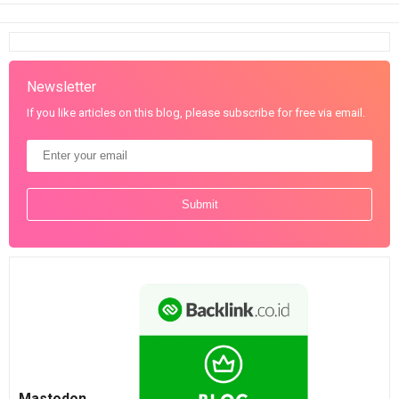
Newsletter
If you like articles on this blog, please subscribe for free via email.
Mastodon