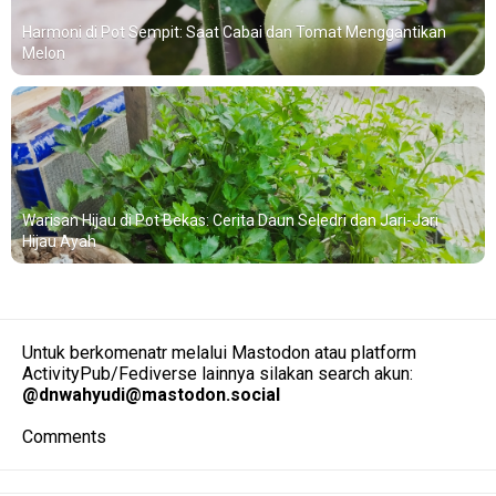
Harmoni di Pot Sempit: Saat Cabai dan Tomat Menggantikan
Melon
Warisan Hijau di Pot Bekas: Cerita Daun Seledri dan Jari-Jari
Hijau Ayah
Untuk berkomenatr melalui Mastodon atau platform
ActivityPub/Fediverse lainnya silakan search akun:
@
dnwahyudi@mastodon.social
Comments