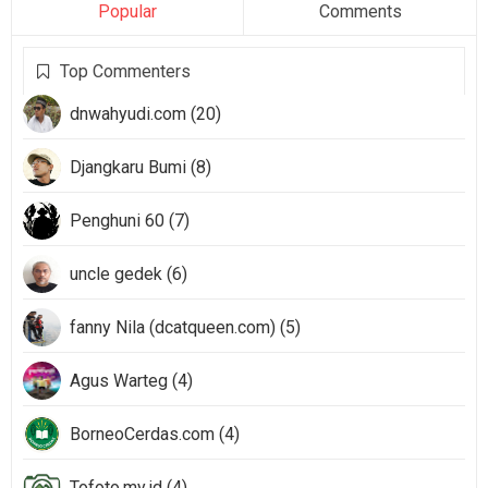
Popular
Comments
Top Commenters
dnwahyudi.com (20)
Djangkaru Bumi (8)
Penghuni 60 (7)
uncle gedek (6)
fanny Nila (dcatqueen.com) (5)
Agus Warteg (4)
BorneoCerdas.com (4)
Tofoto.my.id (4)