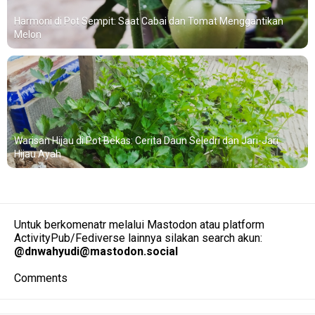
Harmoni di Pot Sempit: Saat Cabai dan Tomat Menggantikan
Melon
Warisan Hijau di Pot Bekas: Cerita Daun Seledri dan Jari-Jari
Hijau Ayah
Untuk berkomenatr melalui Mastodon atau platform
ActivityPub/Fediverse lainnya silakan search akun:
@
dnwahyudi@mastodon.social
Comments