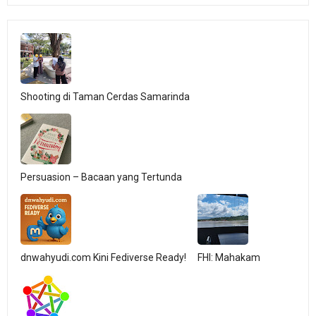
Shooting di Taman Cerdas Samarinda
Persuasion – Bacaan yang Tertunda
dnwahyudi.com Kini Fediverse Ready!
FHI: Mahakam