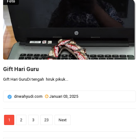
Foto
Gift Hari Guru
Gift Hari GuruDi tengah hiruk pikuk...
dnwahyudi.com
Januari 03, 2025
1
2
3
23
Next