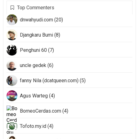
Top Commenters
dnwahyudi.com (20)
Djangkaru Bumi (8)
Penghuni 60 (7)
uncle gedek (6)
fanny Nila (dcatqueen.com) (5)
Agus Warteg (4)
BorneoCerdas.com (4)
Tofoto.my.id (4)