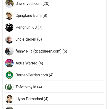
dnwahyudi.com (20)
Djangkaru Bumi (8)
Penghuni 60 (7)
uncle gedek (6)
fanny Nila (dcatqueen.com) (5)
Agus Warteg (4)
BorneoCerdas.com (4)
Tofoto.my.id (4)
Liyon Primadani (4)