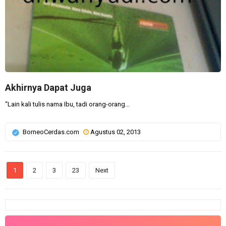
Akhirnya Dapat Juga
“Lain kali tulis nama Ibu, tadi orang-orang...
BorneoCerdas.com
Agustus 02, 2013
1
2
3
23
Next