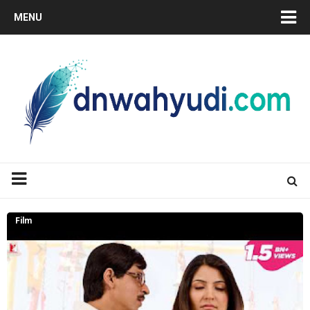
MENU
Film