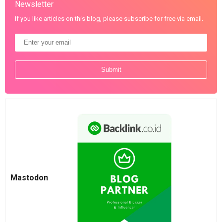
Newsletter
If you like articles on this blog, please subscribe for free via email.
Mastodon