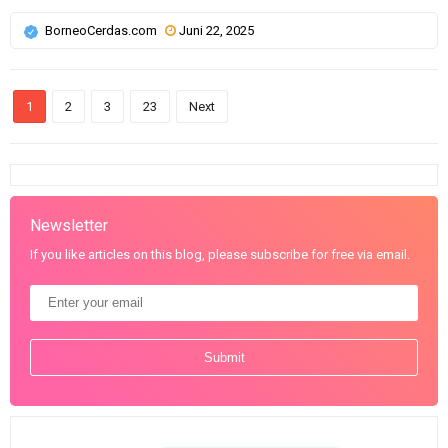
BorneoCerdas.com
Juni 22, 2025
1
2
3
23
Next
Newsletter
If you like articles on this blog, please subscribe for free via email.