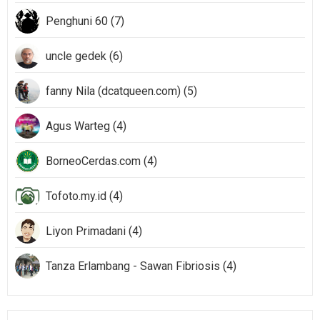
Penghuni 60 (7)
uncle gedek (6)
fanny Nila (dcatqueen.com) (5)
Agus Warteg (4)
BorneoCerdas.com (4)
Tofoto.my.id (4)
Liyon Primadani (4)
Tanza Erlambang - Sawan Fibriosis (4)