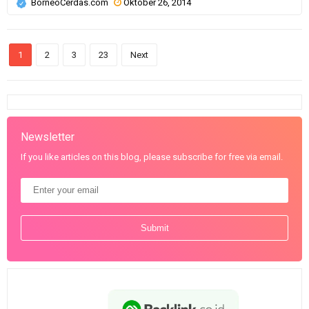
BorneoCerdas.com
Oktober 26, 2014
1
2
3
23
Next
Newsletter
If you like articles on this blog, please subscribe for free via email.