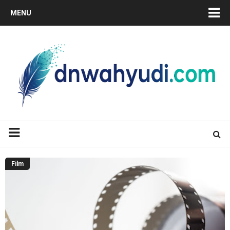
MENU
Film