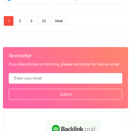
1
2
3
23
Next
Newsletter
If you like articles on this blog, please subscribe for free via email.