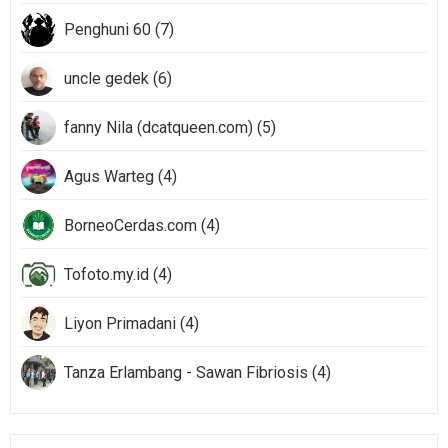
Penghuni 60 (7)
uncle gedek (6)
fanny Nila (dcatqueen.com) (5)
Agus Warteg (4)
BorneoCerdas.com (4)
Tofoto.my.id (4)
Liyon Primadani (4)
Tanza Erlambang - Sawan Fibriosis (4)