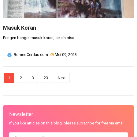
Masuk Koran
Pengen banget masuk koran, selain bisa...
BorneoCerdas.com
Mei 09, 2013
1
2
3
23
Next
Newsletter
If you like articles on this blog, please subscribe for free via email.