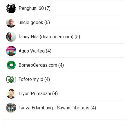
Penghuni 60 (7)
uncle gedek (6)
fanny Nila (dcatqueen.com) (5)
Agus Warteg (4)
BorneoCerdas.com (4)
Tofoto.my.id (4)
Liyon Primadani (4)
Tanza Erlambang - Sawan Fibriosis (4)