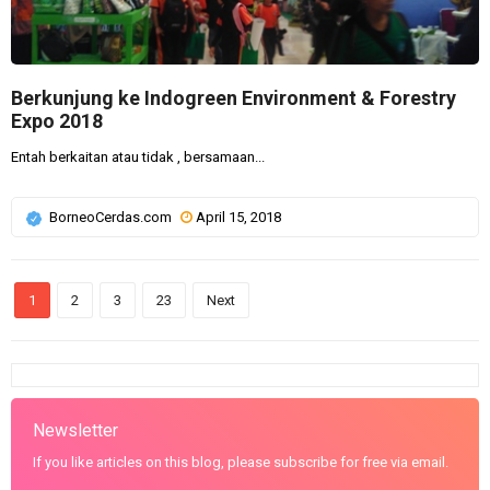
Berkunjung ke Indogreen Environment & Forestry
Expo 2018
Entah berkaitan atau tidak , bersamaan...
BorneoCerdas.com
April 15, 2018
1
2
3
23
Next
Newsletter
If you like articles on this blog, please subscribe for free via email.