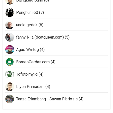
Djangkaru Bumi (8)
Penghuni 60 (7)
uncle gedek (6)
fanny Nila (dcatqueen.com) (5)
Agus Warteg (4)
BorneoCerdas.com (4)
Tofoto.my.id (4)
Liyon Primadani (4)
Tanza Erlambang - Sawan Fibriosis (4)