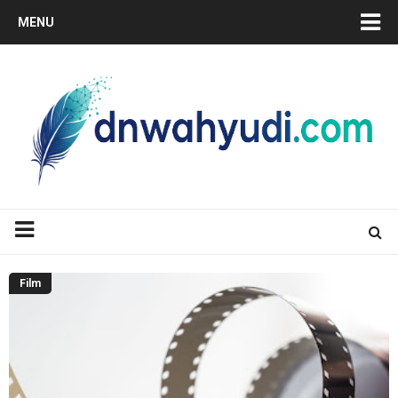
MENU
Film