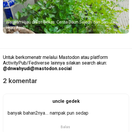
Warisan Hijau di Pot Bekas: Cerita Daun Seledri dan Jari-Jari
Hijau Ayah
Untuk berkomenatr melalui Mastodon atau platform
ActivityPub/Fediverse lainnya silakan search akun:
@
dnwahyudi@mastodon.social
2 komentar
uncle gedek
banyak bahan2nya.... nampak pun sedap
Balas