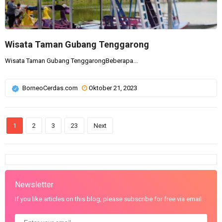
Wisata Taman Gubang Tenggarong
Wisata Taman Gubang TenggarongBeberapa...
BorneoCerdas.com
Oktober 21, 2023
1
2
3
23
Next
Newsletter
If you like articles on this blog, please subscribe for free via email.