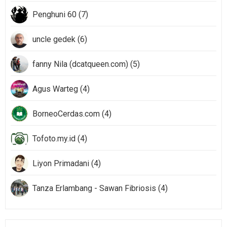
Penghuni 60 (7)
uncle gedek (6)
fanny Nila (dcatqueen.com) (5)
Agus Warteg (4)
BorneoCerdas.com (4)
Tofoto.my.id (4)
Liyon Primadani (4)
Tanza Erlambang - Sawan Fibriosis (4)