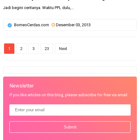
Jadi begini ceritanya. Waktu PPL dulu,...
BorneoCerdas.com
Desember 03, 2013
1
2
3
23
Next
Newsletter
If you like articles on this blog, please subscribe for free via email.