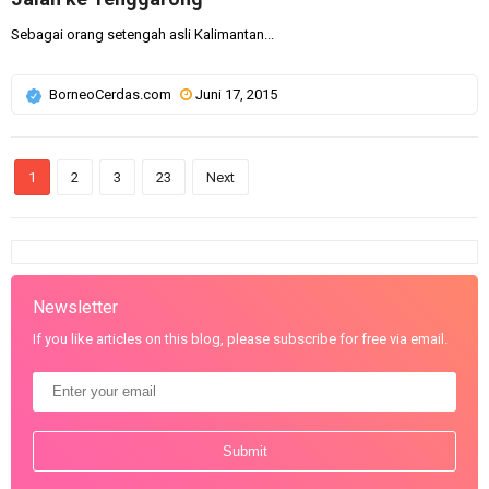
Sebagai orang setengah asli Kalimantan...
BorneoCerdas.com
Juni 17, 2015
1
2
3
23
Next
Newsletter
If you like articles on this blog, please subscribe for free via email.