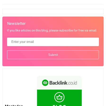
Newsletter
If you like articles on this blog, please subscribe for free via email.