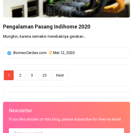
Pengalaman Pasang Indihome 2020
Mungkin, karena semakin merebaknya gerakan...
BorneoCerdas.com
Mei 12, 2020
1
2
3
23
Next
Newsletter
If you like articles on this blog, please subscribe for free via email.