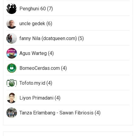
Penghuni 60 (7)
uncle gedek (6)
fanny Nila (dcatqueen.com) (5)
Agus Warteg (4)
BorneoCerdas.com (4)
Tofoto.my.id (4)
Liyon Primadani (4)
Tanza Erlambang - Sawan Fibriosis (4)