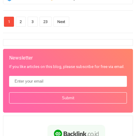
1
2
3
23
Next
Newsletter
If you like articles on this blog, please subscribe for free via email.