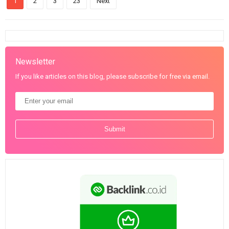
1
2
3
23
Next
Newsletter
If you like articles on this blog, please subscribe for free via email.