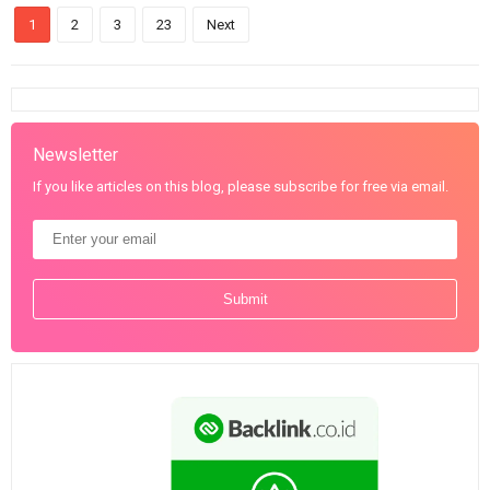
1
2
3
23
Next
Newsletter
If you like articles on this blog, please subscribe for free via email.