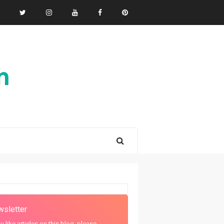
sletter
ou like articles on this blog, please