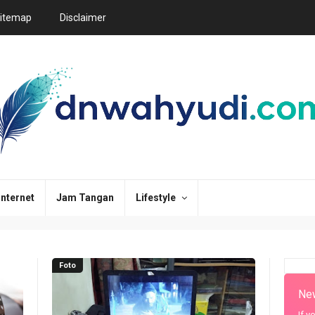
itemap
Disclaimer
Internet
Jam Tangan
Lifestyle
Foto
New
If y