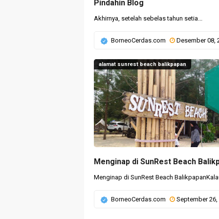
Pindahin Blog
Akhirnya, setelah sebelas tahun setia...
BorneoCerdas.com
Desember 08, 20
alamat sunrest beach balikpapan
Menginap di SunRest Beach BalikpapanKalau
BorneoCerdas.com
September 26, 20