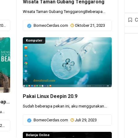
Wisata Taman Gubang Tenggarong
Wisata Taman Gubang TenggarongBeberapa...
C
23
BorneoCerdas.com
Oktober 21, 2023
Komputer
Pakai Linux Deepin 20.9
Menginap di SunRest Beach Balikpapan
Sudah beberapa pekan ini, aku menggunakan...
...
BorneoCerdas.com
Juli 29, 2023
23
Belanja Online