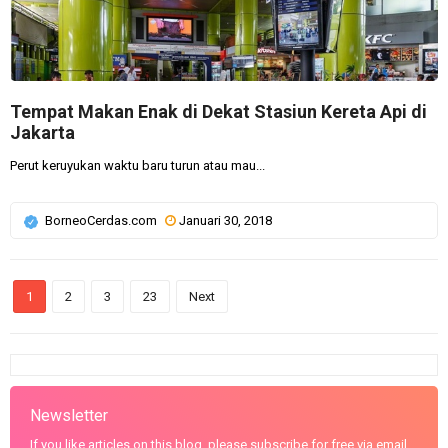
Tempat Makan Enak di Dekat Stasiun Kereta Api di
Jakarta
Perut keruyukan waktu baru turun atau mau...
BorneoCerdas.com
Januari 30, 2018
1
2
3
23
Next
Newsletter
If you like articles on this blog, please subscribe for free via email.