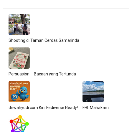
Shooting di Taman Cerdas Samarinda
Persuasion – Bacaan yang Tertunda
dnwahyudi.com Kini Fediverse Ready!
FHI: Mahakam