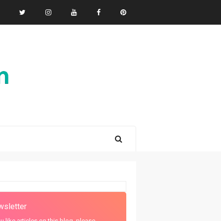
sletter
ou like articles on this blog, please