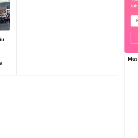
subs
Tempat Makan Enak di Dekat Stasiun Kereta Api di Jakarta
Mas
18