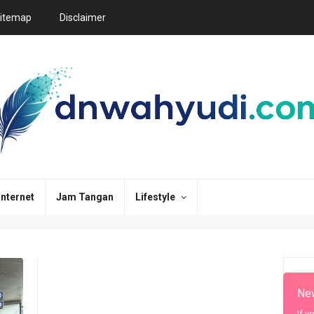
itemap
Disclaimer
Internet
Jam Tangan
Lifestyle
New
If y