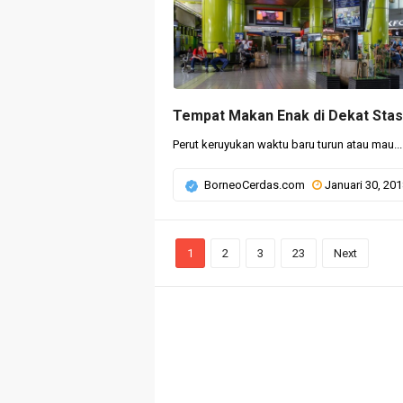
Perut keruyukan waktu baru turun atau mau...
BorneoCerdas.com
Januari 30, 20
1
2
3
23
Next