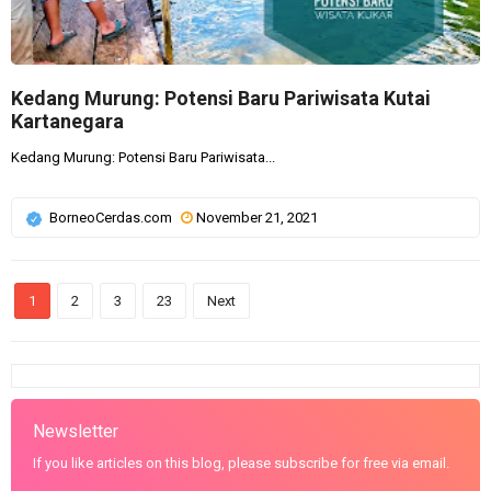
Kedang Murung: Potensi Baru Pariwisata Kutai
Kartanegara
Kedang Murung: Potensi Baru Pariwisata...
BorneoCerdas.com
November 21, 2021
1
2
3
23
Next
Newsletter
If you like articles on this blog, please subscribe for free via email.