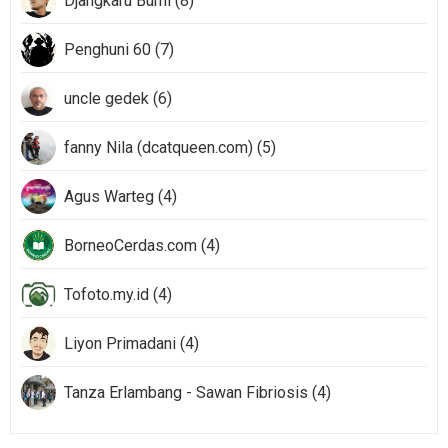
Djangkaru Bumi (8)
Penghuni 60 (7)
uncle gedek (6)
fanny Nila (dcatqueen.com) (5)
Agus Warteg (4)
BorneoCerdas.com (4)
Tofoto.my.id (4)
Liyon Primadani (4)
Tanza Erlambang - Sawan Fibriosis (4)