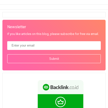
Newsletter
If you like articles on this blog, please subscribe for free via email.