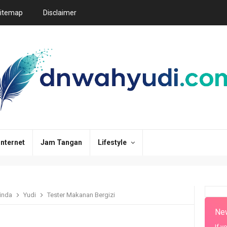
itemap
Disclaimer
Internet
Jam Tangan
Lifestyle
inda
Yudi
Tester Makanan Bergizi
New
If y