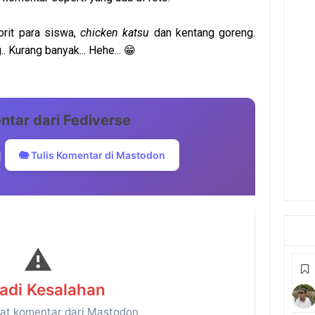
orit para siswa,
chicken katsu
dan kentang goreng.
. Kurang banyak... Hehe... 😁
ntar dari Fediverse
🐘 Tulis Komentar di Mastodon
⚠️
jadi Kesalahan
at komentar dari Mastodon