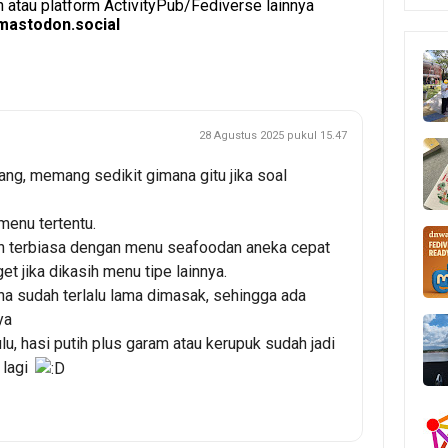
atau platform ActivityPub/Fediverse lainnya
astodon.social
28 Agustus 2025 pukul 15.47
ang, memang sedikit gimana gitu jika soal
menu tertentu.
h terbiasa dengan menu seafoodan aneka cepat
et jika dikasih menu tipe lainnya.
a sudah terlalu lama dimasak, sehingga ada
ya
u, hasi putih plus garam atau kerupuk sudah jadi
 lagi