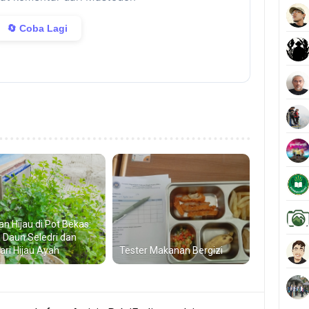
🔄 Coba Lagi
an Hijau di Pot Bekas:
a Daun Seledri dan
Jari Hijau Ayah
Tester Makanan Bergizi