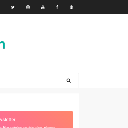
sletter
ou like articles on this blog, please