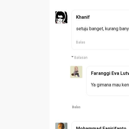
Khanif
setuju banget, kurang bany
Balas
Balasan
Faranggi Eva Lut
Ya gimana mau ken
Balas
Mohammad Fanirifanto