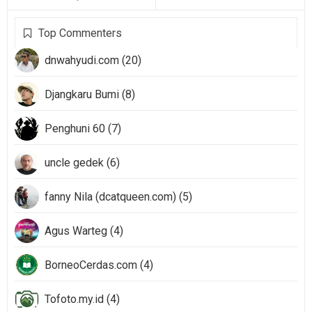
Top Commenters
dnwahyudi.com (20)
Djangkaru Bumi (8)
Penghuni 60 (7)
uncle gedek (6)
fanny Nila (dcatqueen.com) (5)
Agus Warteg (4)
BorneoCerdas.com (4)
Tofoto.my.id (4)