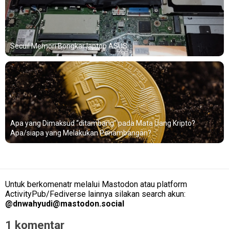
Secuil Memori Bongkar laptop ASUS
Apa yang Dimaksud “ditambang” pada Mata Uang Kripto?
Apa/siapa yang Melakukan Penambangan?
Untuk berkomenatr melalui Mastodon atau platform
ActivityPub/Fediverse lainnya silakan search akun:
@
dnwahyudi@mastodon.social
1 komentar