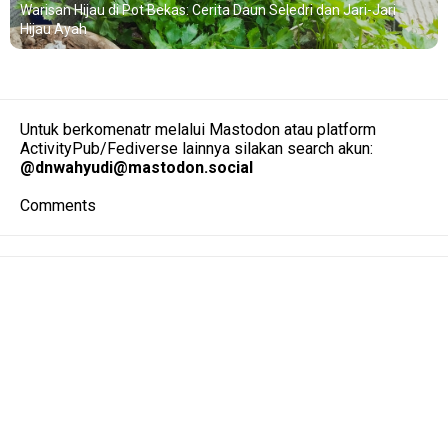
Warisan Hijau di Pot Bekas: Cerita Daun Seledri dan Jari-Jari
Hijau Ayah
Untuk berkomenatr melalui Mastodon atau platform
ActivityPub/Fediverse lainnya silakan search akun:
@
dnwahyudi@mastodon.social
Comments