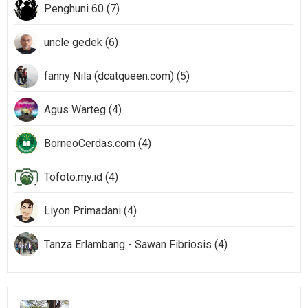
Penghuni 60 (7)
uncle gedek (6)
fanny Nila (dcatqueen.com) (5)
Agus Warteg (4)
BorneoCerdas.com (4)
Tofoto.my.id (4)
Liyon Primadani (4)
Tanza Erlambang - Sawan Fibriosis (4)