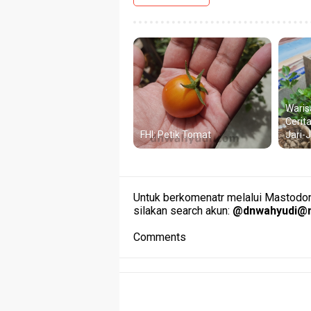
Waris
Cerit
FHI: Petik Tomat
Jari-
Untuk berkomenatr melalui Mastodon 
silakan search akun:
@
dnwahyudi@m
Comments