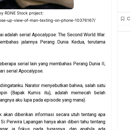
by RDNE Stock project: 
C
lose-up-view-of-man-texting-on-phone-10376167/
ai adalah serial Apocalypse: The Second World War.
membahas jalannya Perang Dunia Kedua, terutama
beberapa serial lain yang membahas Perang Dunia II,
ari serial Apocalypse.
iingatanku. Narator menyebutkan bahwa, salah satu
pin (Bapak Kumis itu), adalah memecah belah
yangnya aku lupa pada episode yang mana).
k akan diberikan informasi secara utuh tentang apa
Si Perwira Lapangan hanya akan diberi tahu tentang
 agar ia fokus pada tugasnya, dan apabila ada