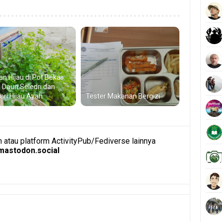
an Hijau di Pot Bekas:
a Daun Seledri dan
Jari Hijau Ayah
Tester Makanan Bergizi
atau platform ActivityPub/Fediverse lainnya
astodon.social