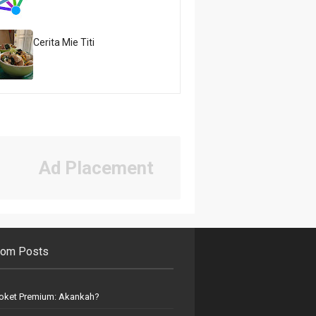
Cerita Mie Titi
Ad Placement
om Posts
oket Premium: Akankah?