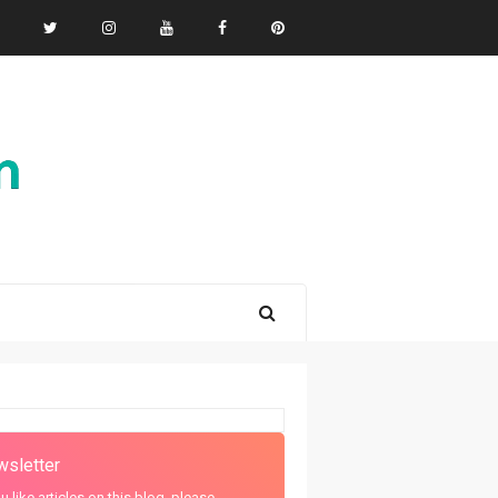
sletter
ou like articles on this blog, please