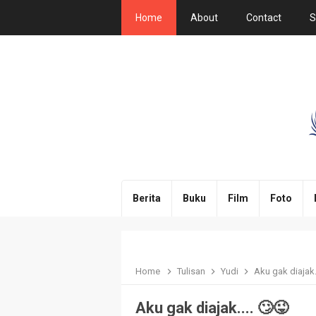
Home
About
Contact
S
Berita
Buku
Film
Foto
Home
Tulisan
Yudi
Aku gak diajak.
Aku gak diajak.... 🙄😜