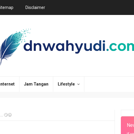
itemap
Disclaimer
Internet
Jam Tangan
Lifestyle
... 🙄😜
New
If y