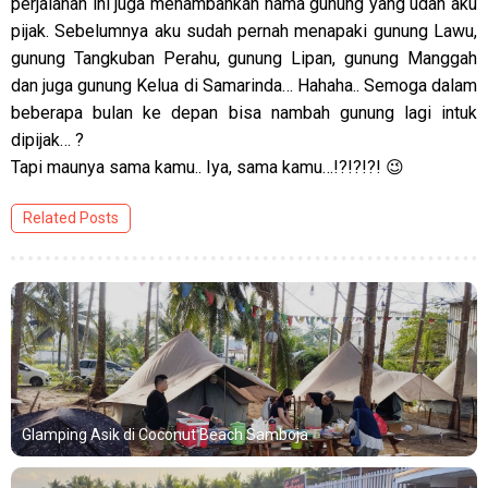
perjalanan ini juga menambahkan nama gunung yang udah aku
pijak. Sebelumnya aku sudah pernah menapaki gunung Lawu,
gunung Tangkuban Perahu, gunung Lipan, gunung Manggah
dan juga gunung Kelua di Samarinda… Hahaha.. Semoga dalam
beberapa bulan ke depan bisa nambah gunung lagi intuk
dipijak… ?
Tapi maunya sama kamu.. Iya, sama kamu…!?!?!?! 😉
Related Posts
Glamping Asik di Coconut Beach Samboja