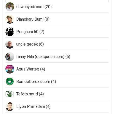
dnwahyudi.com (20)
Djangkaru Bumi (8)
Penghuni 60 (7)
uncle gedek (6)
fanny Nila (dcatqueen.com) (5)
Agus Warteg (4)
BorneoCerdas.com (4)
Tofoto.my.id (4)
Liyon Primadani (4)