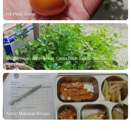
FHI: Petik Tomat
Warisan Hijau di Pot Bekas: Cerita Daun Seledri dan Jari-Jari
Hijau Ayah
Tester Makanan Bergizi