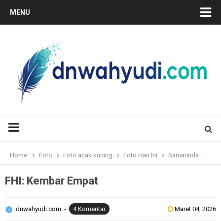
MENU
Home
Foto
Foto anak kucing
Foto Hari Ini
Samarinda
FHI
FHI: Kembar Empat
dnwahyudi.com
4 Komentar
Maret 04, 2026