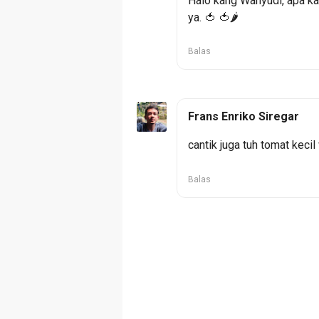
Halo kang Wahyudi, apa ka
ya. 🍅 🍅🌶️
Balas
Frans Enriko Siregar
cantik juga tuh tomat keci
Balas