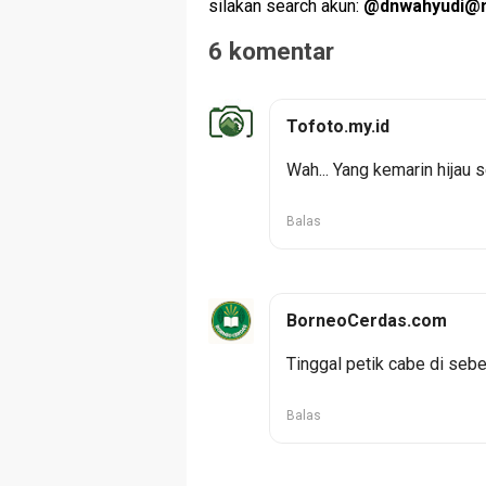
silakan search akun:
@
dnwahyudi@m
6 komentar
Tofoto.my.id
Wah... Yang kemarin hijau 
Balas
BorneoCerdas.com
Tinggal petik cabe di sebe
Balas