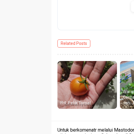
Related Posts
Waris
Cerit
FHI: Petik Tomat
Jari-
Untuk berkomenatr melalui Mastodon 