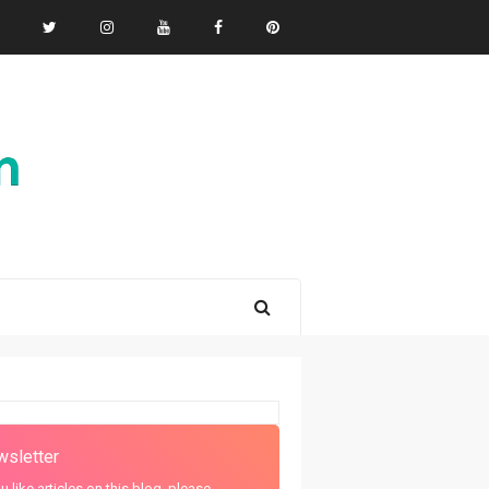
sletter
ou like articles on this blog, please