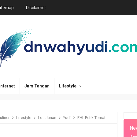
itemap
Disclaimer
Internet
Jam Tangan
Lifestyle
uliner
Lifestyle
Loa Janan
Yudi
FHI: Petik Tomat
New
If y