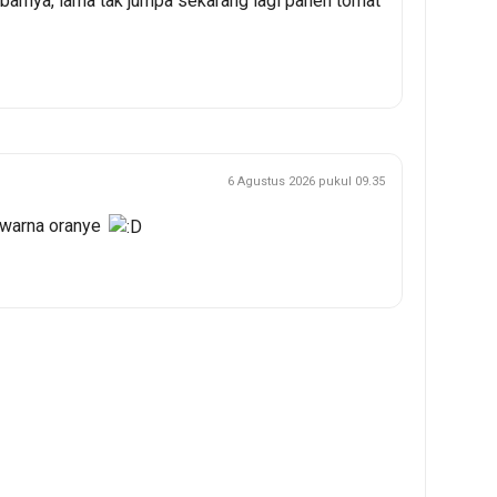
barnya, lama tak jumpa sekarang lagi panen tomat
6 Agustus 2026 pukul 09.35
l warna oranye