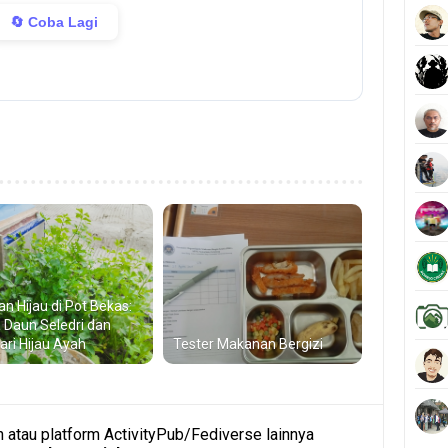
🔄 Coba Lagi
an Hijau di Pot Bekas:
a Daun Seledri dan
Jari Hijau Ayah
Tester Makanan Bergizi
atau platform ActivityPub/Fediverse lainnya