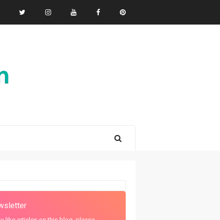
sletter
ou like articles on this blog, please