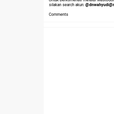
silakan search akun:
@
dnwahyudi@m
Comments