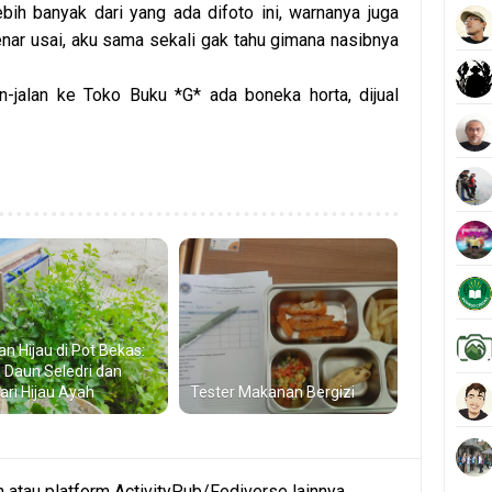
bih banyak dari yang ada difoto ini, warnanya juga
nar usai, aku sama sekali gak tahu gimana nasibnya
-jalan ke Toko Buku *G* ada boneka horta, dijual
an Hijau di Pot Bekas:
a Daun Seledri dan
Jari Hijau Ayah
Tester Makanan Bergizi
atau platform ActivityPub/Fediverse lainnya