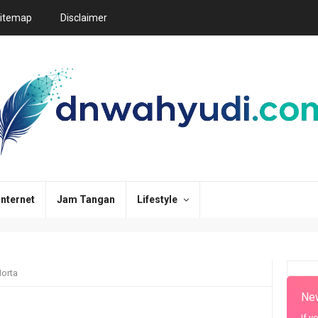
itemap
Disclaimer
Internet
Jam Tangan
Lifestyle
orta
New
If y