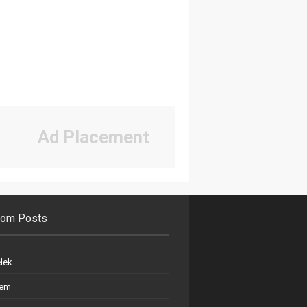
Ad Placement
om Posts
elek
em