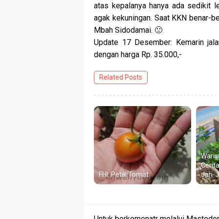
atas kepalanya hanya ada sedikit le
agak kekuningan. Saat KKN benar-be
Mbah Sidodamai. 🙁
Update 17 Desember: Kemarin jalan
dengan harga Rp. 35.000,-
Related Posts
Waris
Cerit
FHI: Petik Tomat
Jari-
Untuk berkomenatr melalui Mastodon 