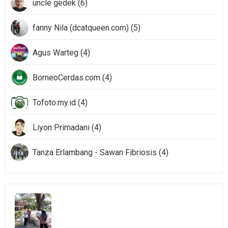
uncle gedek (6)
fanny Nila (dcatqueen.com) (5)
Agus Warteg (4)
BorneoCerdas.com (4)
Tofoto.my.id (4)
Liyon Primadani (4)
Tanza Erlambang - Sawan Fibriosis (4)