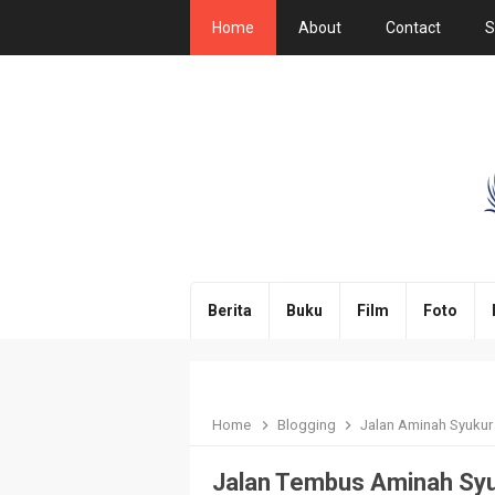
Home
About
Contact
S
Berita
Buku
Film
Foto
Home
Blogging
Jalan Aminah Syuku
Jalan Tembus Aminah Sy