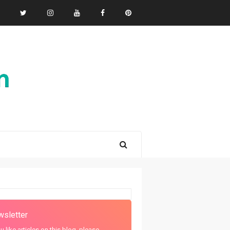
sletter
ou like articles on this blog, please