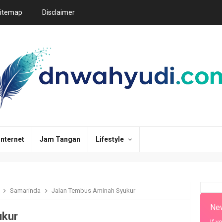
itemap
Disclaimer
Internet
Jam Tangan
Lifestyle
r
Samarinda
Jalan Tembus Aminah Syukur
New
ukur
If y