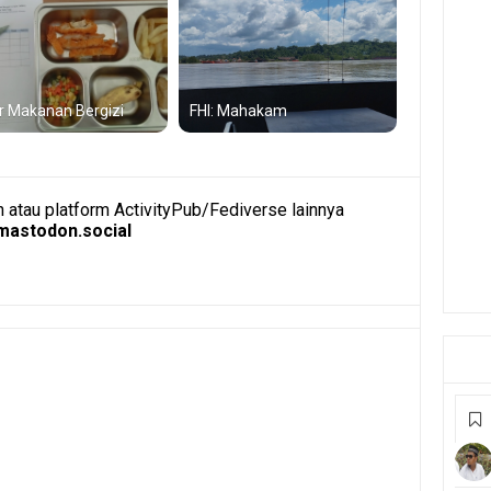
r Makanan Bergizi
FHI: Mahakam
atau platform ActivityPub/Fediverse lainnya
astodon.social